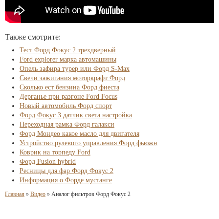
Также смотрите:
Тест Форд Фокус 2 трехдверный
Ford explorer марка автомашины
Опель зафира турер или Форд S-Max
Свечи зажигания моторкрафт Форд
Сколько ест бензина Форд фиеста
Дерганье при разгоне Ford Focus
Новый автомобиль Форд спорт
Форд Фокус 3 датчик света настройка
Переходная рамка Форд галакси
Форд Мондео какое масло для двигателя
Устройство рулевого управления Форд фьюжн
Коврик на торпеду Ford
Форд Fusion hybrid
Ресницы для фар Форд Фокус 2
Информация о Форде мустанге
Главная
»
Видео
»
Аналог фильтров Форд Фокус 2