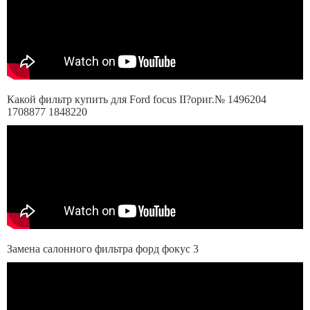
Какой фильтр купить для Ford focus II?ориг.№ 1496204
1708877 1848220
Замена салонного фильтра форд фокус 3