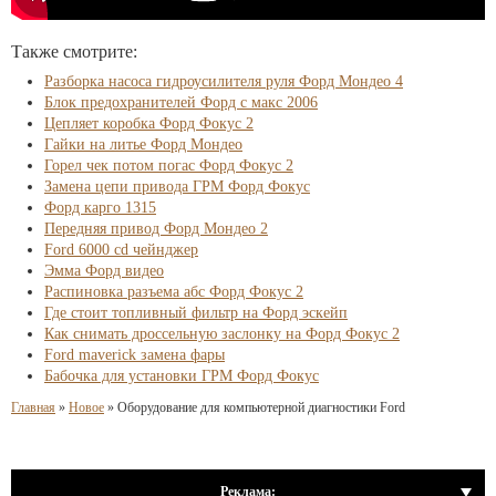
Также смотрите:
Разборка насоса гидроусилителя руля Форд Мондео 4
Блок предохранителей Форд с макс 2006
Цепляет коробка Форд Фокус 2
Гайки на литье Форд Мондео
Горел чек потом погас Форд Фокус 2
Замена цепи привода ГРМ Форд Фокус
Форд карго 1315
Передняя привод Форд Мондео 2
Ford 6000 cd чейнджер
Эмма Форд видео
Распиновка разъема абс Форд Фокус 2
Где стоит топливный фильтр на Форд эскейп
Как снимать дроссельную заслонку на Форд Фокус 2
Ford maverick замена фары
Бабочка для установки ГРМ Форд Фокус
Главная
»
Новое
»
Оборудование для компьютерной диагностики Ford
Реклама: